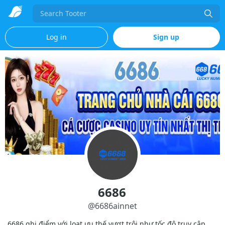
Search
Log in
Sign up
6686
@
6686ainnet
6686 ghi điểm với loạt ưu thế vượt trội như tốc độ truy cập