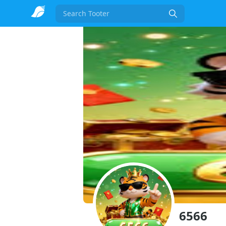
Search
6566