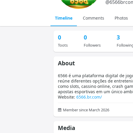
@
6566brco
Timeline
Comments
Photos
0
0
3
Toots
Followers
Followin
About
6566 é uma plataforma digital de jog
reúne diferentes opções de entreten
como slots, cassino online, crash ga
apostas esportivas em um único ambi
Website:
6566.br.com/
Member since March 2026
Media