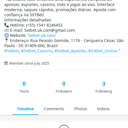
apostas: esportes, cassino, slots e jogos ao vivo. Interface
moderna, saques rápidos, promoções diárias. Aposte com
confiança na 5XTBet!
Informações detalhadas:
Hotline: (+55) 1541 8246452
E-mail: 5xtbet.uk.com@gmail.com
Website:
5xtbet.uk.com/
Endereço: Rua Peixoto Gomide, 1176 - Cerqueira César, São
Paulo - SP, 01409-000, Brazil
#5xtbet
,
#5xtbet_Cassino
,
#5xtbet_Apostas
,
#5xtbet_Online
"
Member since July 2025
0
0
3
Toots
Followers
Following
Timeline
Comments
Photos
Videos