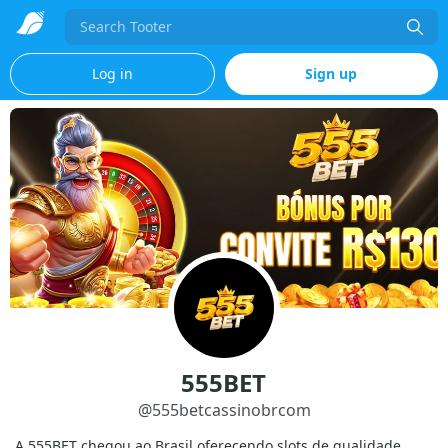
Search
Log in
Sign up
555BET
@
555betcassinobrcom
A 555BET chegou ao Brasil oferecendo slots de qualidade,