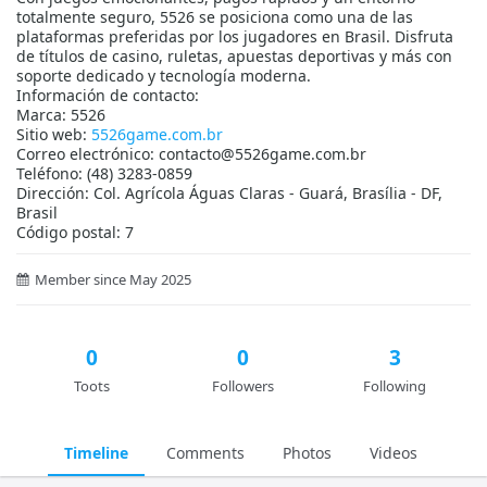
totalmente seguro, 5526 se posiciona como una de las
plataformas preferidas por los jugadores en Brasil. Disfruta
de títulos de casino, ruletas, apuestas deportivas y más con
soporte dedicado y tecnología moderna.
Información de contacto:
Marca: 5526
Sitio web:
5526game.com.br
Correo electrónico: contacto@5526game.com.br
Teléfono: (48) 3283-0859
Dirección: Col. Agrícola Águas Claras - Guará, Brasília - DF,
Brasil
Código postal: 7
Member since May 2025
0
0
3
Toots
Followers
Following
Timeline
Comments
Photos
Videos