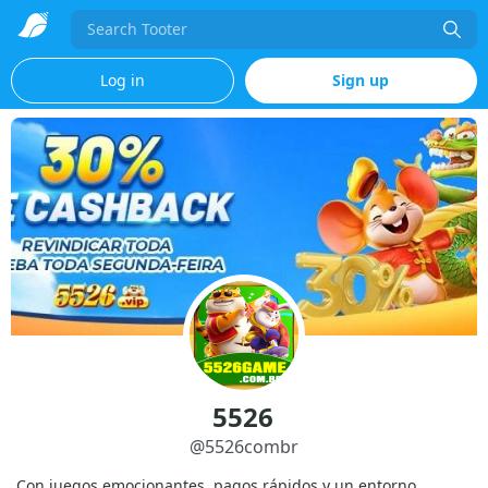
Search
Log in
Sign up
5526
@
5526combr
Con juegos emocionantes, pagos rápidos y un entorno