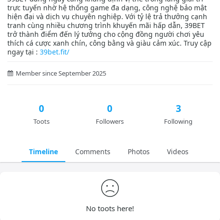
trực tuyến nhờ hệ thống game đa dạng, công nghệ bảo mật
hiện đại và dịch vụ chuyên nghiệp. Với tỷ lệ trả thưởng cạnh
tranh cùng nhiều chương trình khuyến mãi hấp dẫn, 39BET
trở thành điểm đến lý tưởng cho cộng đồng người chơi yêu
thích cá cược xanh chín, công bằng và giàu cảm xúc. Truy cập
ngay tại :
39bet.fit/
Member since September 2025
0
0
3
Toots
Followers
Following
Timeline
Comments
Photos
Videos
No toots here!