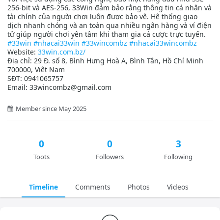
256-bit và AES-256, 33Win đảm bảo rằng thông tin cá nhân và
tài chính của người chơi luôn được bảo vệ. Hệ thống giao
dịch nhanh chóng và an toàn qua nhiều ngân hàng và ví điện
tử giúp người chơi yên tâm khi tham gia cá cược trực tuyến.
#33win
#nhacai33win
#33wincombz
#nhacai33wincombz
Website:
33win.com.bz/
Địa chỉ: 29 Đ. số 8, Bình Hưng Hoà A, Bình Tân, Hồ Chí Minh
700000, Việt Nam
SĐT: 0941065757
Email: 33wincombz@gmail.com
Member since May 2025
0
0
3
Toots
Followers
Following
Timeline
Comments
Photos
Videos