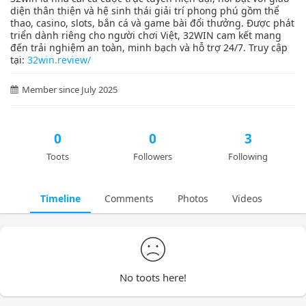
diện thân thiện và hệ sinh thái giải trí phong phú gồm thể
thao, casino, slots, bắn cá và game bài đổi thưởng. Được phát
triển dành riêng cho người chơi Việt, 32WIN cam kết mang
đến trải nghiệm an toàn, minh bạch và hỗ trợ 24/7. Truy cập
tại:
32win.review/
Member since July 2025
0
0
3
Toots
Followers
Following
Timeline
Comments
Photos
Videos
No toots here!