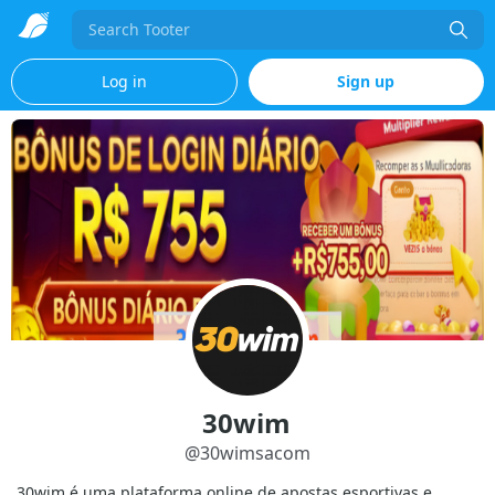
Search
Log in
Sign up
30wim
@
30wimsacom
30wim é uma plataforma online de apostas esportivas e