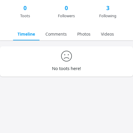
0
0
3
Toots
Followers
Following
Timeline
Comments
Photos
Videos
No toots here!