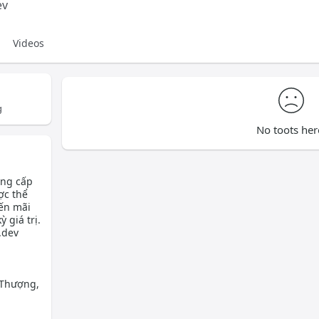
ev
Videos
g
No toots her
ung cấp
ợc thể
yến mãi
 giá trị.
.dev
 Thượng,