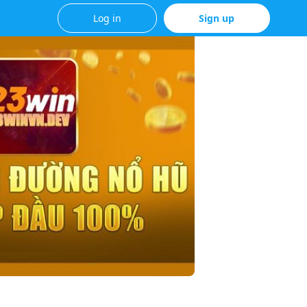
Log in
Sign up