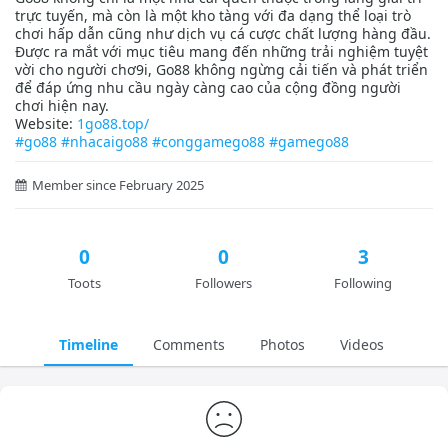
trực tuyến, mà còn là một kho tàng với đa dạng thể loại trò
chơi hấp dẫn cũng như dịch vụ cá cược chất lượng hàng đầu.
Được ra mắt với mục tiêu mang đến những trải nghiệm tuyệt
vời cho người chơ9i, Go88 không ngừng cải tiến và phát triển
để đáp ứng nhu cầu ngày càng cao của cộng đồng người
chơi hiện nay.
Website:
1go88.top/
#go88
#nhacaigo88
#conggamego88
#gamego88
Member since February 2025
0
0
3
Toots
Followers
Following
Timeline
Comments
Photos
Videos