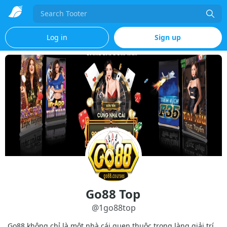
Search
Log in
Sign up
Go88 Top
@
1go88top
Go88 không chỉ là một nhà cái quen thuộc trong làng giải trí