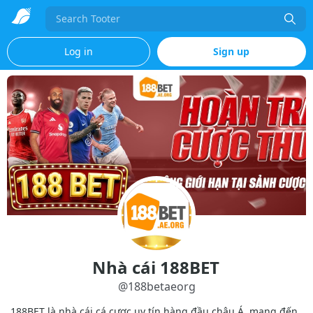
Search
Log in
Sign up
Nhà cái 188BET
@
188betaeorg
188BET là nhà cái cá cược uy tín hàng đầu châu Á, mang đến