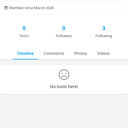
Member since March 2026
0
0
3
Toots
Followers
Following
Timeline
Comments
Photos
Videos
No toots here!