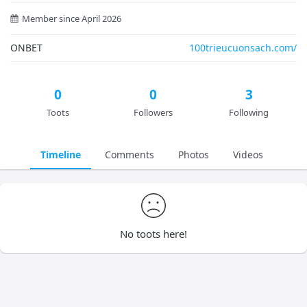
Member since April 2026
ONBET
100trieucuonsach.com/
0
0
3
Toots
Followers
Following
Timeline
Comments
Photos
Videos
No toots here!